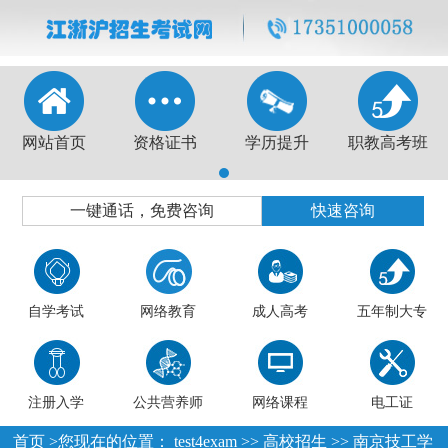
网站首页
资格证书
学历提升
职教高考班
1
一键通话，免费咨询
快速咨询
自学考试
网络教育
成人高考
五年制大专
注册入学
公共营养师
网络课程
电工证
首页
>您现在的位置：
test4exam
>>
高校招生
>>
南京技工学